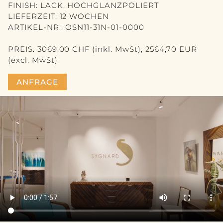
VASE
FINISH: LACK, HOCHGLANZPOLIERT
LIEFERZEIT: 12 WOCHEN
BILD
ARTIKEL-NR.: OSN11-31N-01-0000
SPIEGEL
PREIS: 3069,00 CHF (inkl. MwSt), 2564,70 EUR
(excl. MwSt)
KONTAKT
ANFRAGE
EN
FR