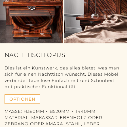
MÖBEL
ALLE ANSEHEN
TISCH
SITZEN
KOMMODE
NACHTTISCH OPUS
BÜCHERREGAL
Dies ist ein Kunstwerk, das alles bietet, was man
sich für einen Nachttisch wünscht. Dieses Möbel
SCHLAFZIMMER
verbindet tadellose Einfachheit und Schönheit
mit praktischer Funktionalität.
ACCESSORY
OPTIONEN
ALLE ANSEHEN
MASSE: H380MM × B520MM × T440MM
MATERIAL: MAKASSAR-EBENHOLZ ODER
SKULPTUR
ZEBRANO ODER AMARA, STAHL, LEDER