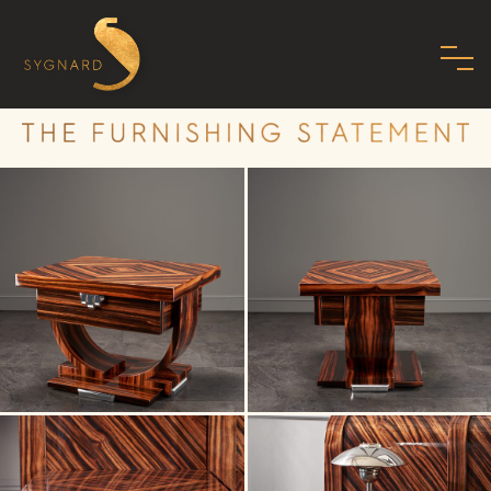
HOME
ÜBER UNS
FAMILIE
MISSION
PHILOSOPHIE
STANDARDS
SHOWROOM
MODERNES ART DECO