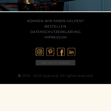
KÖNNEN WIR IHNEN HELFEN?
BESTELLEN
DATENSCHUTZERKLÄRUNG
IMPRESSUM
sign up for updates
2016 - 2022 Sygnard. All rights reserved
