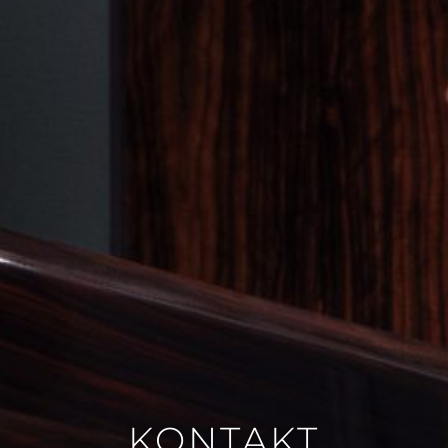
MÖBEL
ALLE ANSEHEN
TISCH
SITZEN
KOMMODE
BÜCHERREGAL
SCHLAFZIMMER
ACCESSORY
ALLE ANSEHEN
SKULPTUR
KONTAKT