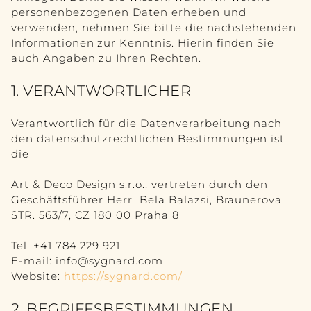
MÖBEL
personenbezogenen Daten erheben und
verwenden, nehmen Sie bitte die nachstehenden
Informationen zur Kenntnis. Hierin finden Sie
ALLE ANSEHEN
auch Angaben zu Ihren Rechten.
TISCH
1. VERANTWORTLICHER
SITZEN
Verantwortlich für die Datenverarbeitung nach
KOMMODE
den datenschutzrechtlichen Bestimmungen ist
die
BÜCHERREGAL
Art & Deco Design s.r.o., vertreten durch den
SCHLAFZIMMER
Geschäftsführer Herr Bela Balazsi, Braunerova
STR. 563/7, CZ 180 00 Praha 8
ACCESSORY
Tel: +41 784 229 921
E-mail: info@sygnard.com
ALLE ANSEHEN
Website:
https://sygnard.com/
SKULPTUR
2. BEGRIFFSBESTIMMUNGEN