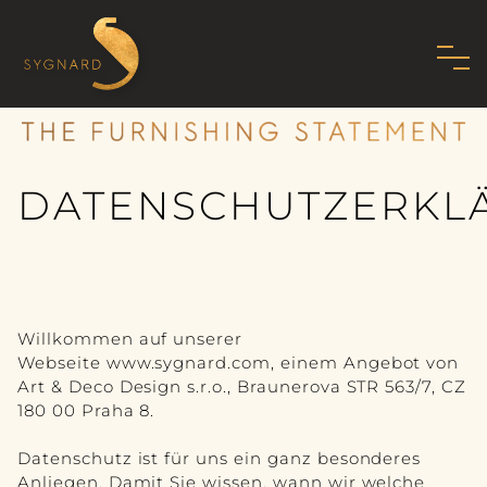
HOME
ÜBER UNS
DATENSCHUTZERKL
FAMILIE
MISSION
PHILOSOPHIE
Willkommen auf unserer
STANDARDS
Webseite www.sygnard.com, einem Angebot von
Art & Deco Design s.r.o., Braunerova STR 563/7, CZ
SHOWROOM
180 00 Praha 8.
MODERNES ART DECO
Datenschutz ist für uns ein ganz besonderes
Anliegen. Damit Sie wissen, wann wir welche