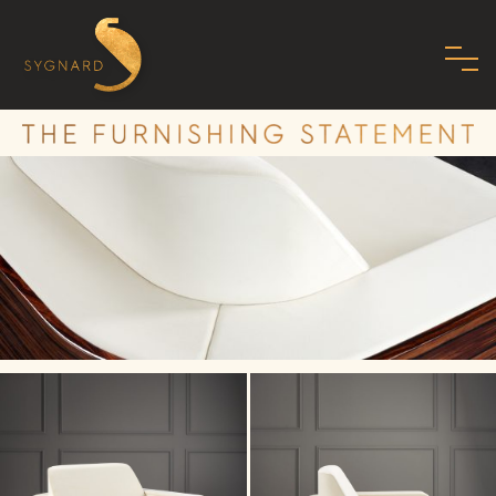
HOME
À PROPOS DE NOUS
FAMILLE
MISSION
PHILOSOPHIE
NORMES
SHOWROOM
ART DÉCO MODERNE