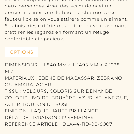
VASE
deux personnes. Avec des accoudoirs et un
dossier inclinés vers le haut, le charme de ce
IMAGE
fauteuil de salon vous attirera comme un aimant.
Ses boiseries extérieures ont le pouvoir fascinant
MIRROIR
d'attirer les regards en formant un refuge
confortable et spacieux.
CONTACT
OPTIONS
EN
DIMENSIONS : H 840 MM × L 1495 MM × P 1298
DE
MM
MATÉRIAUX : ÉBÈNE DE MACASSAR, ZÉBRANO
OU AMARA, ACIER
TISSU : VELOURS, COLORIS SUR DEMANDE
COLORIS : IVOIRE, BRUYÈRE, AZUR, ATLANTIQUE,
ACIER, BOUTON DE ROSE
FINITION : LAQUE HAUTE BRILLANCE
DÉLAI DE LIVRAISON : 12 SEMAINES
RÉFÉRENCE ARTICLE : OLA44-11D-00-9007