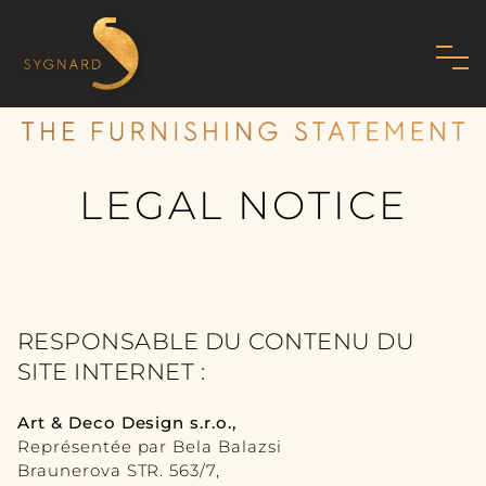
HOME
À PROPOS DE NOUS
LEGAL NOTICE
FAMILLE
MISSION
PHILOSOPHIE
RESPONSABLE DU CONTENU DU
NORMES
SITE INTERNET :
SHOWROOM
Art & Deco Design s.r.o.,
Représentée par Bela Balazsi
ART DÉCO MODERNE
Braunerova STR. 563/7,