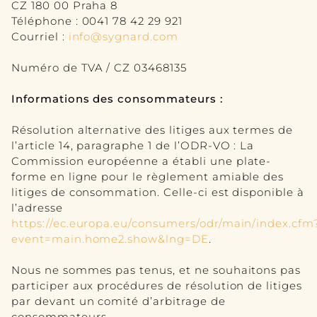
MOBILIER
CZ 180 00 Praha 8
Téléphone : 0041 78 42 29 921
Courriel :
info@sygnard.com
VOIR TOUT
Numéro de TVA / CZ 03468135
TABLE
Informations des consommateurs :
SEATING
Résolution alternative des litiges aux termes de
BUFFET
l’article 14, paragraphe 1 de l’ODR-VO : La
Commission européenne a établi une plate-
BIBLIOTHÈQUE
forme en ligne pour le règlement amiable des
litiges de consommation. Celle-ci est disponible à
CHAMBRE À COUCHER
l’adresse
https://ec.europa.eu/consumers/odr/main/index.cfm
ACCESSOIRES
event=main.home2.show&lng=DE
.
VOIRTOUT
Nous ne sommes pas tenus, et ne souhaitons pas
participer aux procédures de résolution de litiges
SCULPTURE
par devant un comité d’arbitrage de
consommateurs.