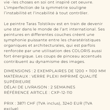
VASE
vie -les choses en soi ont inspiré cet oeuvre.
L’imperfection de la symmetrie souligne
IMAGE
l’instabilité et l‘incabilité à tout contrôler.
MIRROIR
Le peintre Taras Tolstikov est en train de devenir
une star dans le monde de l’art international. Ses
CONTACT
peintures en differentes couches créent une
symphonie puissante entre les charatéristiques
EN
organiques et architecturales, qui est parfois
renforcée par une utilisation des COLORIS aussi
DE
fort énergique. Les coups de pinceau accentués
contribuent au dynamisme des images.
DIMENSIONS : 2 EXEMPLAIRES DE 1200 × 1100 MM
MATÉRIAUX : VERRE PLEXI IMPRIMÉ QUALITÉ
SUPÉRIEURE
DÉLAI DE LIVRAISON : 2 SEMAINES
RÉFÉRENCE ARTICLE : CXP-12-110
PRIX : 3871 CHF (TVA inclus), 3240 EUR (TVA
exclue)