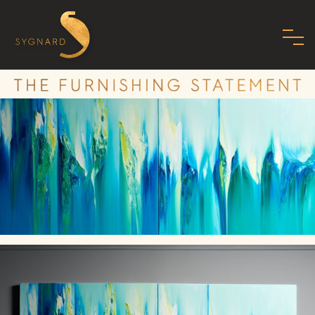
HOME
À PROPOS DE NOUS
FAMILLE
MISSION
PHILOSOPHIE
NORMES
SHOWROOM
ART DÉCO MODERNE