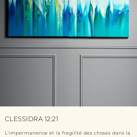
MOBILIER
VOIR TOUT
TABLE
SEATING
BUFFET
BIBLIOTHÈQUE
CHAMBRE À COUCHER
ACCESSOIRES
VOIRTOUT
CLESSIDRA 12:21
SCULPTURE
L‘impermanence et la fragilité des choses dans la