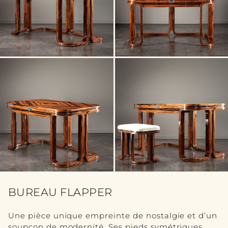
MOBILIER
VOIR TOUT
TABLE
SEATING
BUFFET
BIBLIOTHÈQUE
CHAMBRE À COUCHER
ACCESSOIRES
BUREAU FLAPPER
VOIRTOUT
SCULPTURE
Une pièce unique empreinte de nostalgie et d’un
soupçon de modernité. Ses pieds symétriques