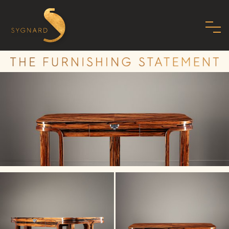
HOME
À PROPOS DE NOUS
FAMILLE
MISSION
PHILOSOPHIE
NORMES
SHOWROOM
ART DÉCO MODERNE