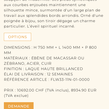
VASE
aux courbes enjouées maintiennent une
silhouette mince, surmontée d'un large plan de
IMAGE
travail aux splendides bords arrondis. Orné d'une
poignée à bijou, son tiroir dégage un charme
MIRROIR
particulier. L’éveil spirituel incarné.
CONTACT
OPTIONS
EN
DIMENSIONS : H 750 MM × L 1400 MM × P 800
MM
DE
MATÉRIAUX : ÉBÈNE DE MACASSAR OU
ZÉBRANO, ACIER, CUIR
FINITION : LAQUE HAUTE BRILLANCED
ÉLAI DE LIVRAISON : 12 SEMAINES
RÉFÉRENCE ARTICLE : FLW33-11N-01-0000
PRIX : 10692.00 CHF (TVA inclus), 8934.90 EUR
(TVA exclue)
DEMANDE