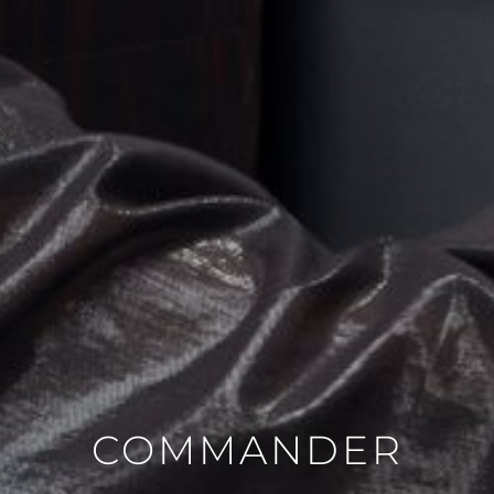
VASE
IMAGE
MIRROIR
CONTACT
EN
DE
COMMANDER