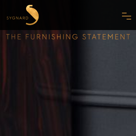
HOME
À PROPOS DE NOUS
FAMILLE
MISSION
PHILOSOPHIE
NORMES
SHOWROOM
ART DÉCO MODERNE