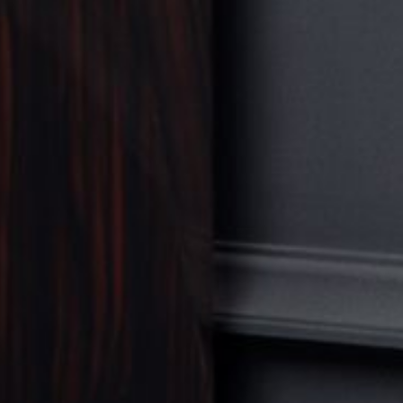
MOBILIER
VOIR TOUT
TABLE
SEATING
BUFFET
BIBLIOTHÈQUE
CHAMBRE À COUCHER
ACCESSOIRES
VOIRTOUT
SCULPTURE