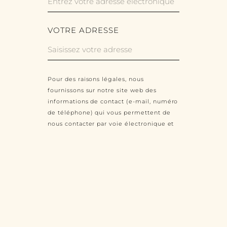
VOTRE ADRESSE
Pour des raisons légales, nous
fournissons sur notre site web des
informations de contact (e-mail, numéro
de téléphone) qui vous permettent de
nous contacter par voie électronique et
de communiquer avec nous en direct.
Chaque fois que la personne concernée
utilise ces moyens de contact, les
données communiquées par celle-ci
seront enregistrées aux fins de
traitement du contact. Ces données ne
seront en aucun cas transmises à des
tiers. Les données ainsi recueillies ne
seront comparées à aucune autre